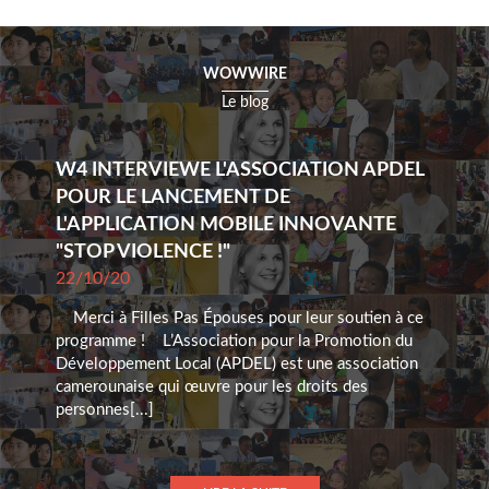
WOWWIRE
Le blog
W4 INTERVIEWE L'ASSOCIATION APDEL
POUR LE LANCEMENT DE
L'APPLICATION MOBILE INNOVANTE
"STOP VIOLENCE !"
22/10/20
Merci à Filles Pas Épouses pour leur soutien à ce
programme ! L’Association pour la Promotion du
Développement Local (APDEL) est une association
camerounaise qui œuvre pour les droits des
personnes[...]