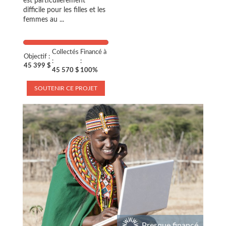
est particulièrement
difficile pour les filles et les
femmes au ...
Collectés
Financé à
Objectif :
:
:
45 399 $
45 570 $
100%
SOUTENIR CE PROJET
Presque financé