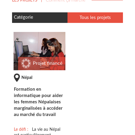
Comment ça marche
LES PROJETS
|
Catégorie
Tous les projets
Projet financé
Népal
Formation en
informatique pour aider
les femmes Népalaises
marginalisées à accéder
au marché du travail
Le défi :
La vie au Népal