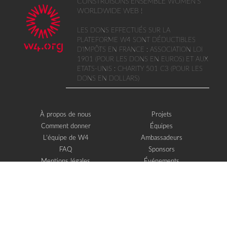
CONSTRUISONS ENSEMBLE WOMEN'S
WORLDWIDE WEB !
LES DONS EFFECTUÉS SUR LA
PLATEFORME W4 SONT DÉDUCTIBLES
D'IMPÔTS EN FRANCE : ASSOCIATION LOI
1901 (POUR LES DONS EN EUROS) ET AUX
ETATS-UNIS : CHARITY 501 C3 (POUR LES
DONS EN DOLLARS)
À propos de nous
Projets
Comment donner
Équipes
L’équipe de W4
Ambassadeurs
FAQ
Sponsors
Mentions légales
Événements
Contact
W4 dans la presse
WOWWIRE
Éducation
Microfinance
Nouvelles technologies