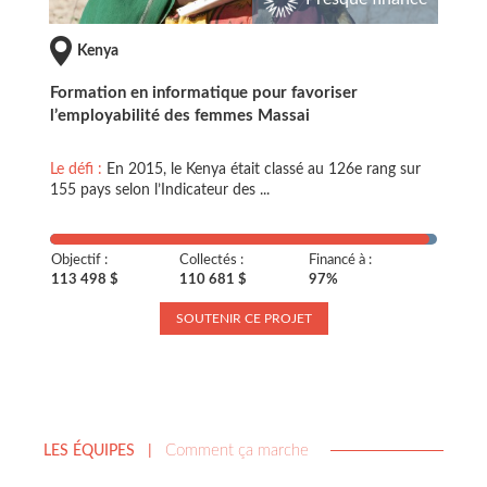
Kenya
Formation en informatique pour favoriser
l’employabilité des femmes Massai
Le défi :
En 2015, le Kenya était classé au 126e rang sur
155 pays selon l’Indicateur des ...
Objectif :
Collectés :
Financé à :
113 498 $
110 681 $
97%
SOUTENIR CE PROJET
Comment ça marche
LES ÉQUIPES
|