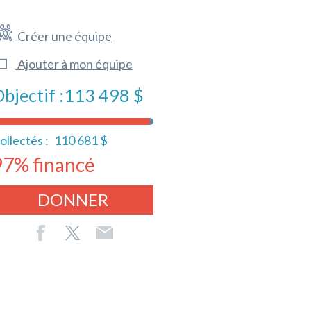
Créer une équipe
Ajouter à mon équipe
bjectif :
113 498 $
ollectés :
110 681 $
97% financé
DONNER