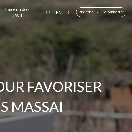
Faire un don
/
EN
€
S'inscrire
Se connecter
à W4
OUR FAVORISER
ES MASSAI