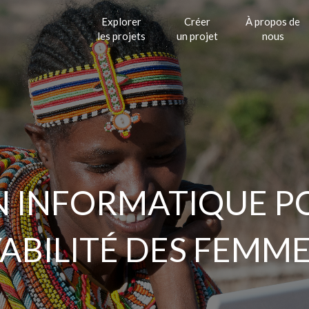
Explorer
Créer
À propos de
les projets
un projet
nous
 INFORMATIQUE P
ABILITÉ DES FEMM