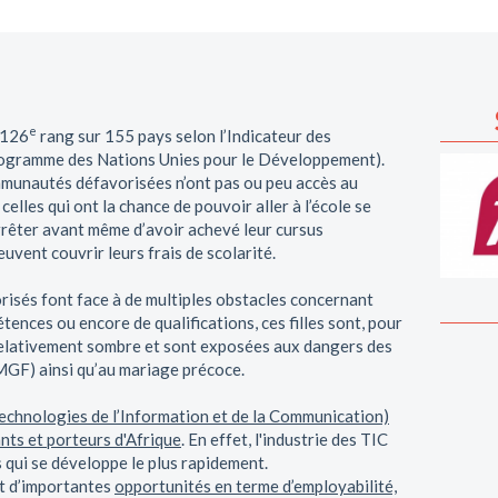
e
 126
rang sur 155 pays selon l’Indicateur des
ogramme des Nations Unies pour le Développement).
ommunautés défavorisées n’ont pas ou peu accès au
 celles qui ont la chance de pouvoir aller à l’école se
rrêter avant même d’avoir achevé leur cursus
euvent couvrir leurs frais de scolarité.
orisés font face à de multiples obstacles concernant
ences ou encore de qualifications, ces filles sont, pour
 relativement sombre et sont exposées aux dangers des
MGF) ainsi qu’au mariage précoce.
Technologies de l’Information et de la Communication)
ants et porteurs d'Afrique
. En effet, l'industrie des TIC
 qui se développe le plus rapidement.
nt d’importantes
opportunités en terme d’employabilité,