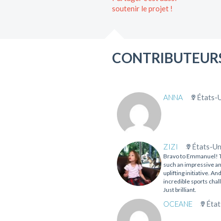
soutenir le projet !
CONTRIBUTEURS
ANNA
États-
ZIZI
États-Un
Bravo to Emmanuel! T
such an impressive a
uplifting initiative. An
incredible sports chal
Just brilliant.
OCEANE
État