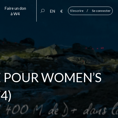
Faire un don
/
EN
€
S'inscrire
Se connecter
à W4
E POUR WOMEN’S
4)