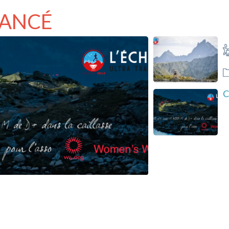
NANCÉ
C