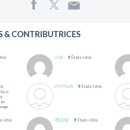
 & CONTRIBUTRICES
Unis
LISA
États-Unis
is
VISITEUR
États-Unis
his is
nd
d an
lenge.
s-Unis
HÉLÈNE
États-Unis