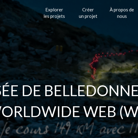
Explorer
Créer
À propos de
les projets
un projet
nous
RSÉE DE BELLEDONN
ORLDWIDE WEB (W