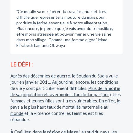
"Ce moulin va me libérer du travail manuel et très
difficile que représente la mouture du maïs pour
produire la farine essentielle à notre alimentation.
Plus encore, je pense que je vais avoir du tempslibre,
être moins stressée et pouvoir mener une vie saine
dans mon village. Comme une femme digne." Mme
Elizabeth Lamunu Obwaya
LE DÉFI :
Après des décennies de guerre, le Soudan du Sud a vu le
jour en janvier 2011. Aujourd’hui encore, les conditions
de vie y sont particulièrement difficiles.
Plus de la moitié
de sa population vit avec moins d’un dollar par jour
et les
femmes et jeunes filles sont très vulnérables. En effet,
le
pays a le plus haut taux de mortalité maternelle au
monde
et la violence contre les femmes est très
répandue.
À Omilling, dans la région de Magwi au sud du pays, les