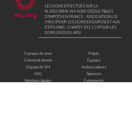
LES DONS EFFECTUÉS SUR LA
PLATEFORME W4 SONT DÉDUCTIBLES
D'IMPÔTS EN FRANCE : ASSOCIATION LOI
1901 (POUR LES DONS EN EUROS) ET AUX
ETATS-UNIS : CHARITY 501 C3 (POUR LES
DONS EN DOLLARS)
À propos de nous
Projets
Comment donner
Équipes
L’équipe de W4
Ambassadeurs
FAQ
Sponsors
Mentions légales
Événements
Contact
W4 dans la presse
WOWWIRE
Éducation
Microfinance
Nouvelles technologies
e-Mentoring