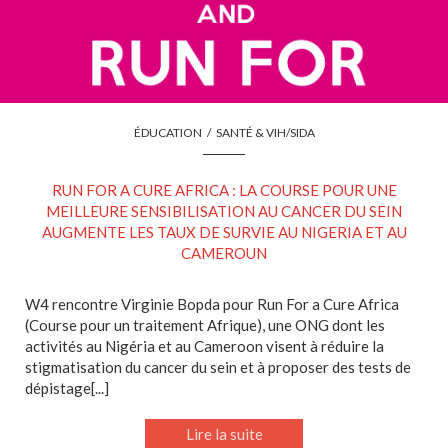
ÉDUCATION
/
SANTÉ & VIH/SIDA
RUN FOR A CURE AFRICA : LA COURSE POUR UNE
MEILLEURE SENSIBILISATION AU CANCER DU SEIN
AUGMENTE LES TAUX DE SURVIE AU NIGERIA ET AU
CAMEROUN
W4 rencontre Virginie Bopda pour Run For a Cure Africa
(Course pour un traitement Afrique), une ONG dont les
activités au Nigéria et au Cameroon visent à réduire la
stigmatisation du cancer du sein et à proposer des tests de
dépistage[...]
Lire la suite