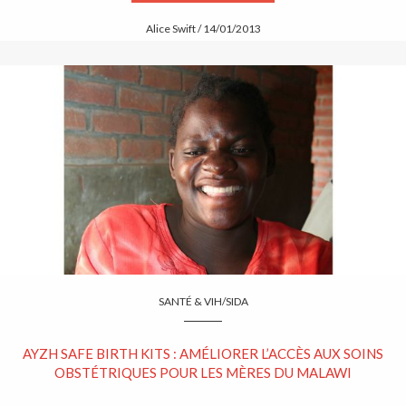
Alice Swift / 14/01/2013
SANTÉ & VIH/SIDA
AYZH SAFE BIRTH KITS : AMÉLIORER L’ACCÈS AUX SOINS
OBSTÉTRIQUES POUR LES MÈRES DU MALAWI