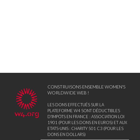
CONSTRUISONS ENSEMBLE WOMEN'S
WORLDWIDE WEB !
LES DONS EFFECTUÉS SUR LA
PLATEFORME W4 SONT DÉDUCTIBLES
D'IMPÔTS EN FRANCE : ASSOCIATION LOI
1901 (POUR LES DONS EN EUROS) ET AUX
ETATS-UNIS : CHARITY 501 C3 (POUR LES
DONS EN DOLLARS)