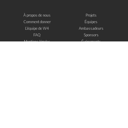
À propos de nous
Projets
Comment donner
Équipes
L’équipe de W4
Ambassadeurs
FAQ
Sponsors
Mentions légales
Événements
Contact
W4 dans la presse
WOWWIRE
Éducation
Microfinance
Nouvelles technologies
e-Mentoring
S'inscrire à la newsletter
J'ai lu et j'accepte
les mentions legales