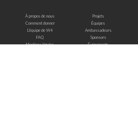
À propos de nous
Projets
Comment donner
Équipes
L’équipe de W4
Ambassadeurs
FAQ
Sponsors
Mentions légales
Événements
Contact
W4 dans la presse
WOWWIRE
Éducation
Microfinance
Nouvelles technologies
e-Mentoring
S'inscrire à la newsletter
J'ai lu et j'accepte
les mentions legales