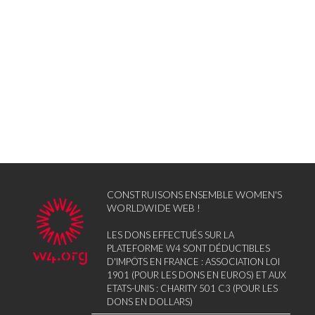
CONSTRUISONS ENSEMBLE WOMEN'S
WORLDWIDE WEB !
LES DONS EFFECTUÉS SUR LA
PLATEFORME W4 SONT DÉDUCTIBLES
D'IMPÔTS EN FRANCE : ASSOCIATION LOI
1901 (POUR LES DONS EN EUROS) ET AUX
ETATS-UNIS : CHARITY 501 C3 (POUR LES
DONS EN DOLLARS)