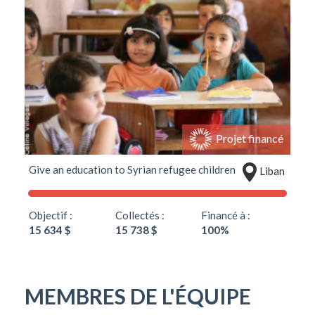
Projet financé
Give an education to Syrian refugee children
Liban
Objectif :
Collectés :
Financé à :
15 634 $
15 738 $
100%
MEMBRES DE L'ÉQUIPE