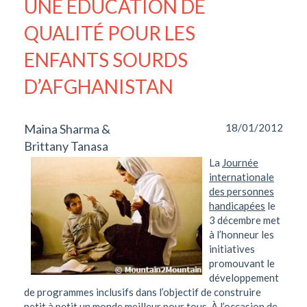
UNE ÉDUCATION DE
QUALITÉ POUR LES
ENFANTS SOURDS
D’AFGHANISTAN
Maina Sharma &
18/01/2012
Brittany Tanasa
La
Journée
internationale
des personnes
handicapées
le
3 décembre met
à l’honneur les
initiatives
promouvant le
développement
de programmes inclusifs dans l’objectif de construire
petit à petit un monde meilleur pour tous. À l’occasion de