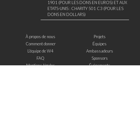
1901 (POUR LES DONS EN EUROS) ET AUX
ETATS-UNIS : CHARITY 501 C3 (POUR LES
DONS EN DOLLARS)
À propos de nous
Projets
Comment donner
Équipes
L’équipe de W4
Ambassadeurs
FAQ
Sponsors
Mentions légales
Événements
Contact
W4 dans la presse
WOWWIRE
Éducation
Microfinance
Nouvelles technologies
e-Mentoring
S'inscrire à la newsletter
J'ai lu et j'accepte
les mentions legales