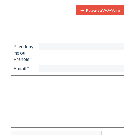
Retour au WoWWire
Pseudony
me ou
Prénom
*
E-mail
*