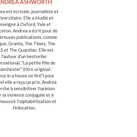
ANDREA ASHWORTH
a est écrivain, journaliste et
iversitaire. Elle a étudié et
nseigné à Oxford, Yale et
ceton. Andrea a écrit pour de
breuses publications, comme
ue, Granta, The Times, The
S et The Guardian. Elle est
l'auteur d'un bestseller
ernational, "La petite fille de
anchester" (titre original :
ce in a house on fire") pour
el elle a reçu un prix. Andrea
rche à sensibiliser l'opinion
r la violence conjugale et à
mouvoir l'alphabétisation et
l'éducation.