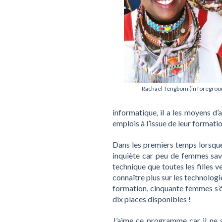
Rachael Tengbom (in foregrou
informatique, il a les moyens d’
emplois à l’issue de leur formatio
Dans les premiers temps lorsque
inquiète car peu de femmes savai
technique que toutes les filles 
connaître plus sur les technolog
formation, cinquante femmes s’é
dix places disponibles !
J’aime ce programme car il ne s