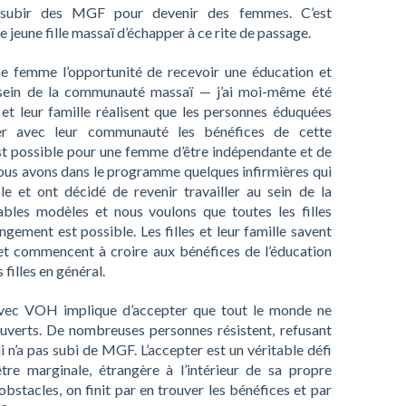
nt subir des MGF pour devenir des femmes. C’est
eune fille massaï d’échapper à ce rite de passage.
ne femme l’opportunité de recevoir une éducation et
u sein de la communauté massaï — j’ai moi-même été
 et leur famille réalisent que les personnes éduquées
ger avec leur communauté les bénéfices de cette
 est possible pour une femme d’être indépendante et de
us avons dans le programme quelques infirmières qui
ole et ont décidé de revenir travailler au sein de la
bles modèles et nous voulons que toutes les filles
ement est possible. Les filles et leur famille savent
r et commencent à croire aux bénéfices de l’éducation
 filles en général.
 avec VOH implique d’accepter que tout le monde ne
 ouverts. De nombreuses personnes résistent, refusant
 n’a pas subi de MGF. L’accepter est un véritable défi
être marginale, étrangère à l’intérieur de sa propre
stacles, on finit par en trouver les bénéfices et par