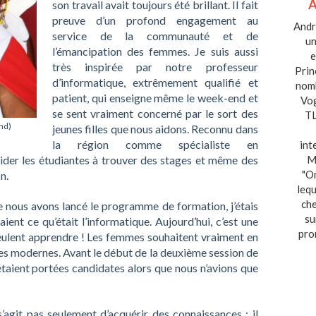
son travail avait toujours été brillant. Il fait
preuve d’un profond engagement au
Andre
service de la communauté et de
un
l’émancipation des femmes. Je suis aussi
e
très inspirée par notre professeur
Prin
d’informatique, extrêmement qualifié et
nom
patient, qui enseigne même le week-end et
Vog
se sent vraiment concerné par le sort des
TL
nd)
jeunes filles que nous aidons. Reconnu dans
la région comme spécialiste en
int
aider les étudiantes à trouver des stages et même des
M
"On
n.
lequ
che
 nous avons lancé le programme de formation, j’étais
su
ent ce qu’était l’informatique. Aujourd’hui, c’est une
pro
veulent apprendre ! Les femmes souhaitent vraiment en
ies modernes. Avant le début de la deuxième session de
taient portées candidates alors que nous n’avions que
’agit pas seulement d’acquérir des connaissances ; il