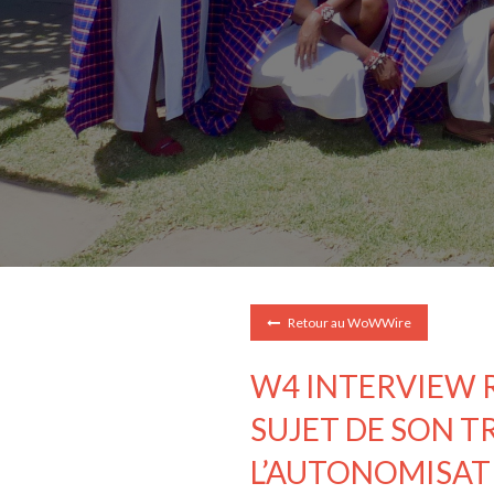
Retour au WoWWire
W4 INTERVIEW 
SUJET DE SON TR
L’AUTONOMISATI