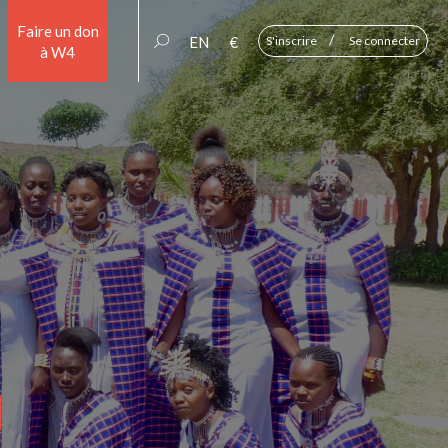
Faire un don
/
EN
€
S'inscrire
Se connecter
à W4