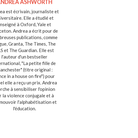
ANDREA ASHWORTH
a est écrivain, journaliste et
iversitaire. Elle a étudié et
nseigné à Oxford, Yale et
ceton. Andrea a écrit pour de
breuses publications, comme
ue, Granta, The Times, The
S et The Guardian. Elle est
l'auteur d'un bestseller
ernational, "La petite fille de
anchester" (titre original :
ce in a house on fire") pour
el elle a reçu un prix. Andrea
rche à sensibiliser l'opinion
r la violence conjugale et à
mouvoir l'alphabétisation et
l'éducation.