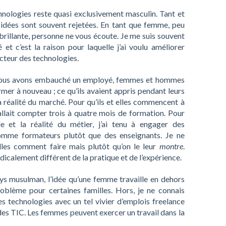
nologies reste quasi exclusivement masculin. Tant et
 idées sont souvent rejetées. En tant que femme, peu
rillante, personne ne vous écoute. Je me suis souvent
é et c’est la raison pour laquelle j’ai voulu améliorer
ecteur des technologies.
e nous avons embauché un employé, femmes et hommes
mer à nouveau ; ce qu’ils avaient appris pendant leurs
 réalité du marché. Pour qu’ils et elles commencent à
llait compter trois à quatre mois de formation. Pour
e et la réalité du métier, j’ai tenu à engager des
omme formateurs plutôt que des enseignants. Je ne
illes comment faire mais plutôt qu’on le leur
montre
.
icalement différent de la pratique et de l’expérience.
ys musulman, l’idée qu’une femme travaille en dehors
oblème pour certaines familles. Hors, je ne connais
s technologies avec un tel vivier d’emplois freelance
des TIC. Les femmes peuvent exercer un travail dans la