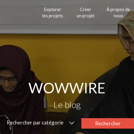
Explorer
Créer
À propos de
les projets
un projet
nous
WOWWIRE
Le blog
Rechercher par catégorie
Rechercher