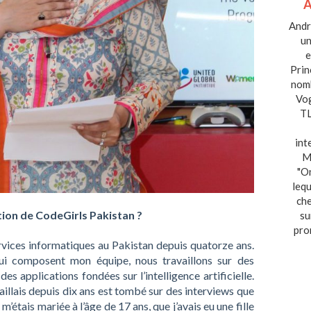
Andre
un
e
Prin
nom
Vog
TL
int
M
"On
lequ
che
ation de CodeGirls Pakistan ?
su
pro
rvices informatiques au Pakistan depuis quatorze ans.
ui composent mon équipe, nous travaillons sur des
es applications fondées sur l’intelligence artificielle.
availlais depuis dix ans est tombé sur des interviews que
e m’étais mariée à l’âge de 17 ans, que j’avais eu une fille