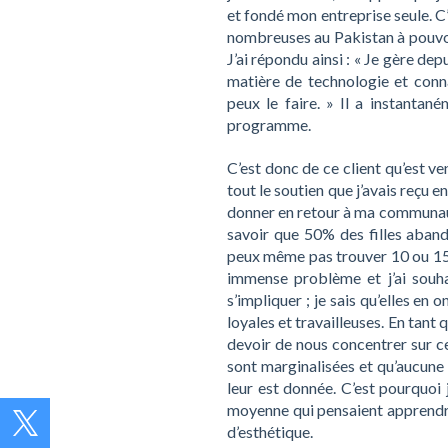
et fondé mon entreprise seule. C’es
nombreuses au Pakistan à pouvoir
J’ai répondu ainsi : « Je gère de
matière de technologie et conn
peux le faire. » Il a instantané
programme.
C’est donc de ce client qu’est ve
tout le soutien que j’avais reçu 
donner en retour à ma communauté
savoir que 50% des filles aband
peux même pas trouver 10 ou 15% 
immense problème et j’ai souha
s’impliquer ; je sais qu’elles en o
loyales et travailleuses. En tant
devoir de nous concentrer sur c
sont marginalisées et qu’aucune 
leur est donnée. C’est pourquoi j
moyenne qui pensaient apprendre 
d’esthétique.