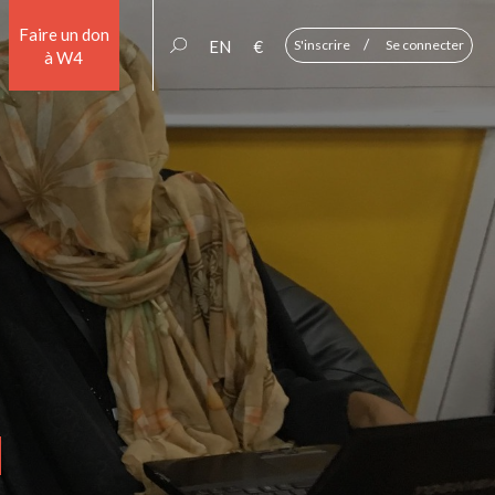
Faire un don
/
EN
€
S'inscrire
Se connecter
à W4