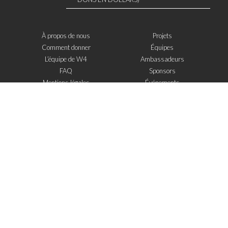
À propos de nous
Projets
Comment donner
Équipes
L’équipe de W4
Ambassadeurs
FAQ
Sponsors
Mentions légales
Événements
Contact
W4 dans la presse
WOWWIRE
Éducation
Microfinance
Nouvelles technologies
e-Mentoring
S'inscrire à la newsletter
J'ai lu et j'accepte
les mentions legales