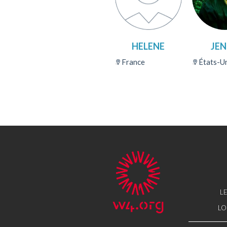
HELENE
JE
France
États-Un
LE
LO