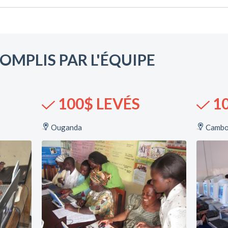
OMPLIS PAR L'ÉQUIPE
100$ LEVÉS
10
Ouganda
Camb
&
24 Contributeurs &
Contributrices
t
Rapport d'impact