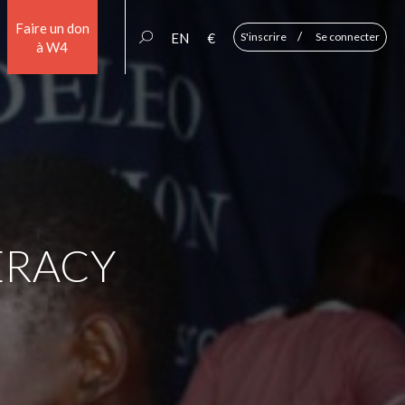
Faire un don
/
EN
€
S'inscrire
Se connecter
à W4
ERACY