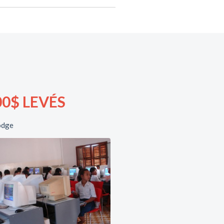
0$ LEVÉS
odge
10 Contributeurs &
Contributrices
Rapport d'impact