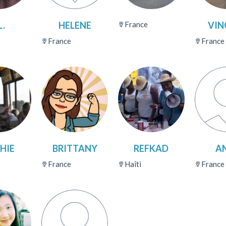
L.
HELENE
France
VIN
France
France
HIE
BRITTANY
REFKAD
A
France
Haîti
France