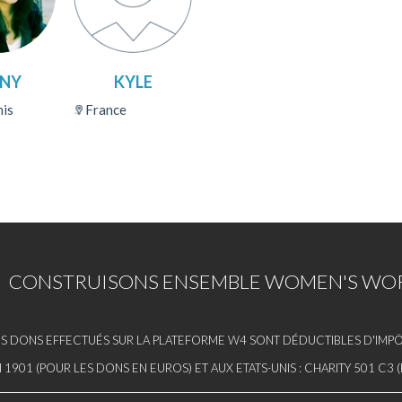
NNY
KYLE
is
France
CONSTRUISONS ENSEMBLE WOMEN'S WOR
S DONS EFFECTUÉS SUR LA PLATEFORME W4 SONT DÉDUCTIBLES D'IMPÔT
I 1901 (POUR LES DONS EN EUROS) ET AUX ETATS-UNIS : CHARITY 501 C3