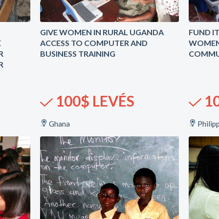
GIVE WOMEN IN RURAL UGANDA
FUND I
E
ACCESS TO COMPUTER AND
WOMEN
R
BUSINESS TRAINING
COMMUN
R
100$ LEVÉS
10
Ghana
Philip
&
4 Contributeurs &
Contributrices
t
Rapport d'impact