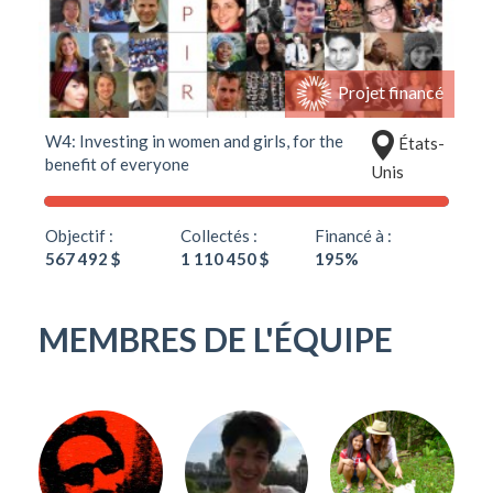
Projet financé
W4: Investing in women and girls, for the
États-
benefit of everyone
Unis
Objectif :
Collectés :
Financé à :
567 492 $
1 110 450 $
195%
MEMBRES DE L'ÉQUIPE