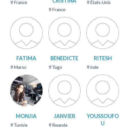
CRISTINA
France
États-Unis
France
FATIMA
BENEDICTE
RITESH
Maroc
Togo
Inde
MONJIA
JANVIER
YOUSSOUFO
U
Tunisie
Rwanda