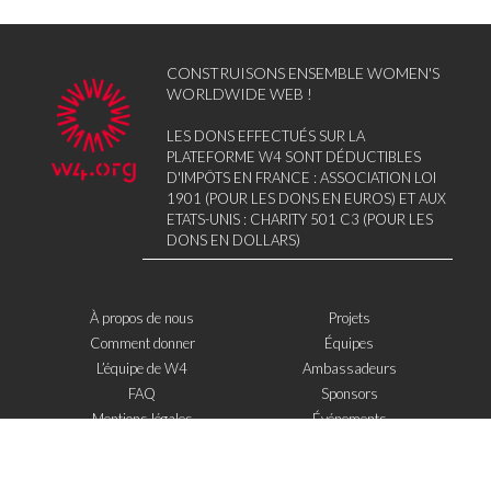
CONSTRUISONS ENSEMBLE WOMEN'S
WORLDWIDE WEB !
LES DONS EFFECTUÉS SUR LA
PLATEFORME W4 SONT DÉDUCTIBLES
D'IMPÔTS EN FRANCE : ASSOCIATION LOI
1901 (POUR LES DONS EN EUROS) ET AUX
ETATS-UNIS : CHARITY 501 C3 (POUR LES
DONS EN DOLLARS)
À propos de nous
Projets
Comment donner
Équipes
L’équipe de W4
Ambassadeurs
FAQ
Sponsors
Mentions légales
Événements
Contact
W4 dans la presse
WOWWIRE