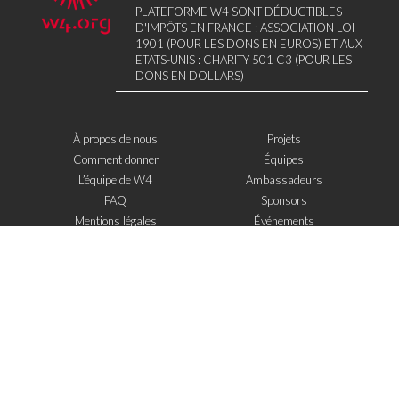
PLATEFORME W4 SONT DÉDUCTIBLES
D'IMPÔTS EN FRANCE : ASSOCIATION LOI
1901 (POUR LES DONS EN EUROS) ET AUX
ETATS-UNIS : CHARITY 501 C3 (POUR LES
DONS EN DOLLARS)
À propos de nous
Projets
Comment donner
Équipes
L’équipe de W4
Ambassadeurs
FAQ
Sponsors
Mentions légales
Événements
Contact
W4 dans la presse
WOWWIRE
Éducation
Microfinance
Nouvelles technologies
e-Mentoring
S'inscrire à la newsletter