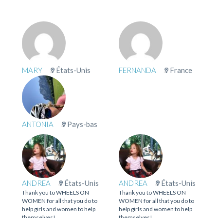
MARY
États-Unis
FERNANDA
France
ANTONIA
Pays-bas
ANDREA
États-Unis
ANDREA
États-Unis
Thank you to WHEELS ON
Thank you to WHEELS ON
WOMEN for all that you do to
WOMEN for all that you do to
help girls and women to help
help girls and women to help
themselves!
themselves!