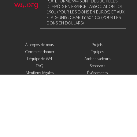
PLATEFORME W4 SONT DÉDUCTIBLES
D'IMPÔTS EN FRANCE : ASSOCIATION LOI
1901 (POUR LES DONS EN EUROS) ET AUX
ETATS-UNIS : CHARITY 501 C3 (POUR LES
DONS EN DOLLARS)
À propos de nous
Projets
Comment donner
Équipes
L’équipe de W4
Ambassadeurs
FAQ
Sponsors
Mentions légales
Événements
Contact
W4 dans la presse
WOWWIRE
Éducation
Microfinance
Nouvelles technologies
e-Mentoring
S'inscrire à la newsletter