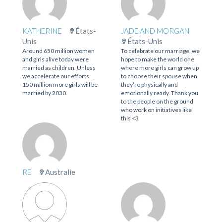
KATHERINE
États-
JADE AND MORGAN
Unis
États-Unis
Around 650 million women
To celebrate our marriage, we
and girls alive today were
hope to make the world one
married as children. Unless
where more girls can grow up
we accelerate our efforts,
to choose their spouse when
150 million more girls will be
they’re physically and
married by 2030.
emotionally ready. Thank you
to the people on the ground
who work on initiatives like
this <3
RE
Australie