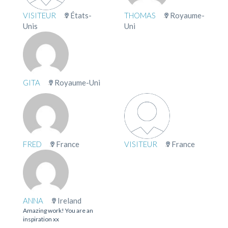
VISITEUR
États-
THOMAS
Royaume-
Unis
Uni
GITA
Royaume-Uni
FRED
France
VISITEUR
France
ANNA
Ireland
Amazing work! You are an
inspiration xx