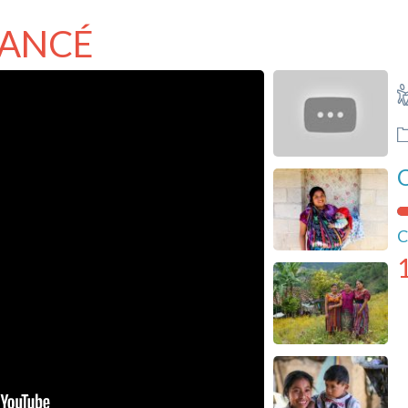
NANCÉ
O
C