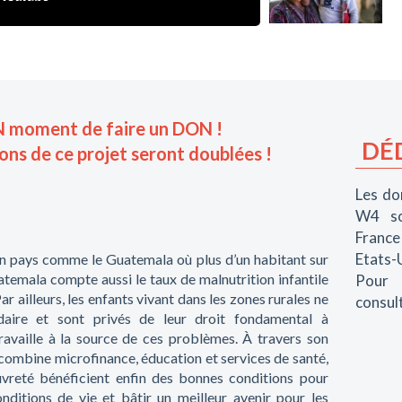
N moment de faire un DON !
DÉ
ons de ce projet seront doublées !
Les do
W4 so
France 
Etats-U
 un pays comme le Guatemala où plus d’un habitant sur
atemala compte aussi le taux de malnutrition infantile
Pour p
ar ailleurs, les enfants vivant dans les zones rurales ne
consul
daire et sont privés de leur droit fondamental à
travaille à la source de ces problèmes. À travers son
 combine microfinance, éducation et services de santé,
vreté bénéficient enfin des bonnes conditions pour
nditions de vie et bâtir un meilleur avenir pour les