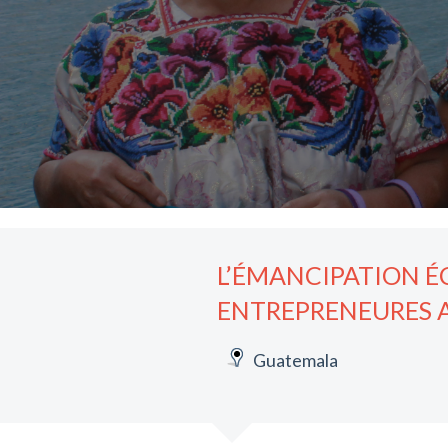
L’ÉMANCIPATION É
ENTREPRENEURES 
Guatemala