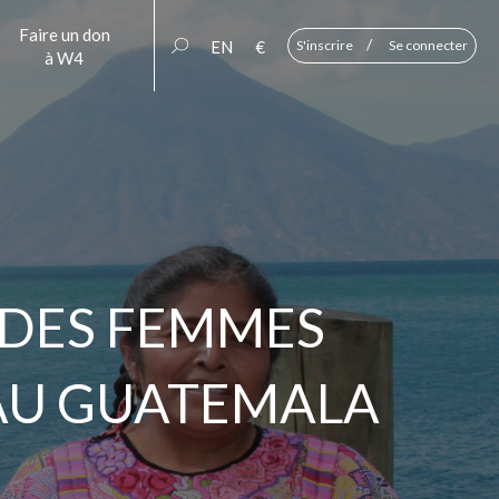
Faire un don
/
EN
€
S'inscrire
Se connecter
à W4
 DES FEMMES
 AU GUATEMALA