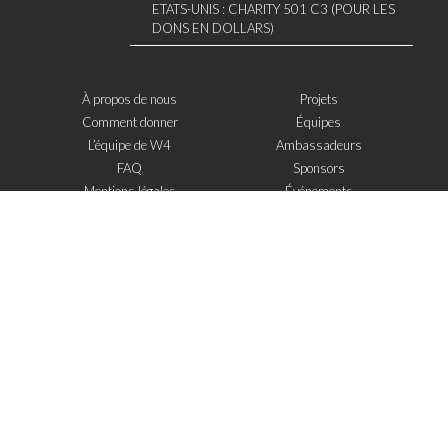
ETATS-UNIS : CHARITY 501 C3 (POUR LES
DONS EN DOLLARS)
À propos de nous
Projets
Comment donner
Équipes
L’équipe de W4
Ambassadeurs
FAQ
Sponsors
Mentions légales
Événements
Contact
W4 dans la presse
WOWWIRE
Éducation
Microfinance
Nouvelles technologies
e-Mentoring
S'inscrire à la newsletter
J'ai lu et j'accepte
les mentions legales