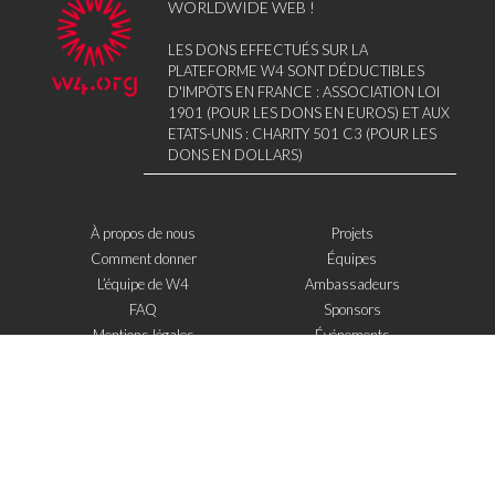
WORLDWIDE WEB !
LES DONS EFFECTUÉS SUR LA
PLATEFORME W4 SONT DÉDUCTIBLES
D'IMPÔTS EN FRANCE : ASSOCIATION LOI
1901 (POUR LES DONS EN EUROS) ET AUX
ETATS-UNIS : CHARITY 501 C3 (POUR LES
DONS EN DOLLARS)
À propos de nous
Projets
Comment donner
Équipes
L’équipe de W4
Ambassadeurs
FAQ
Sponsors
Mentions légales
Événements
Contact
W4 dans la presse
WOWWIRE
Éducation
Microfinance
Nouvelles technologies