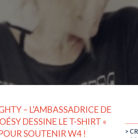
TY – L’AMBASSADRICE DE
ÉSY DESSINE LE T-SHIRT «
CR
 POUR SOUTENIR W4 !