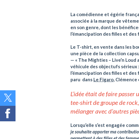
La comédienne et égérie frança
associée à la marque de vêtemen
en son genre, dont les bénéfice
l’émancipation des filles et de
Le T-shirt, en vente dans les b
une pièce de la collection caps
— « The Mighties – Live’n Loud 
véhicule des objectufs sérieux 
l’émancipation des filles et des
paru dans
Le Figaro
, Clémence 
L’
idée était de
faire passer
tee-shirt de
groupe de rock, 
mélanger
avec d’autres piè
Lorsqu’elle s’est engagée comm
je souhaite apporter ma contribution
permettent à des filles et des femm