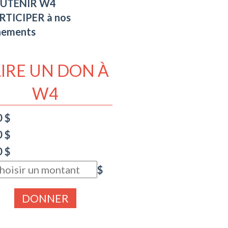
UTENIR W4
RTICIPER à nos
nements
AIRE UN DON À
W4
0 $
0 $
0 $
$
DONNER