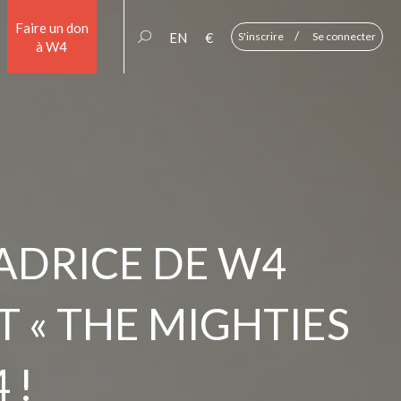
Faire un don
/
EN
€
S'inscrire
Se connecter
à W4
ADRICE DE W4
T « THE MIGHTIES
 !