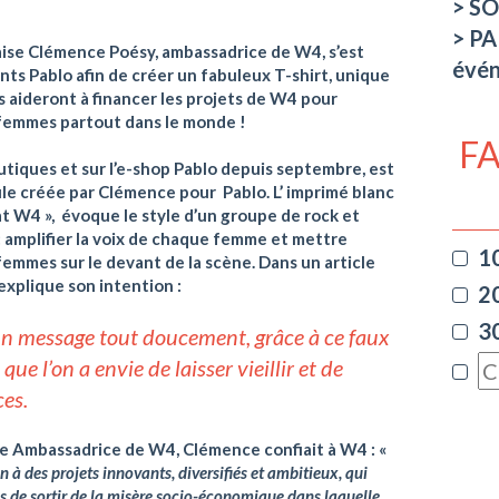
SO
PA
ise Clémence Poésy, ambassadrice de W4, s’est
évé
ts Pablo afin de créer un fabuleux T-shirt, unique
s aideront à financer les projets de W4 pour
s femmes partout dans le monde !
F
outiques et sur l’e-shop Pablo depuis septembre, est
ule créée par Clémence pour Pablo. L’ imprimé blanc
at W4 », évoque le style d’un groupe de rock et
: amplifier la voix de chaque femme et mettre
1
 femmes sur le devant de la scène. Dans un article
explique son intention :
2
3
 un message tout doucement, grâce à ce faux
que l’on a envie de laisser vieillir et de
ces.
e Ambassadrice de W4, Clémence confiait à W4 : «
 à des projets innovants, diversifiés et ambitieux, qui
es de sortir de la misère socio-économique dans laquelle