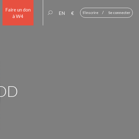
Faire un don
/
EN
€
S'inscrire
Se connecter
à W4
OOD