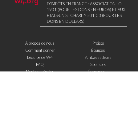
D'IMPÔTS EN FRANCE : ASSOCIATION LOI
1901 (POUR LES DONS EN EUROS) ET AUX
ETATS-UNIS : CHARITY 501 C3 (POUR LES
DONS EN DOLLARS)
À propos de nous
Projets
Comment donner
Équipes
L’équipe de W4
Ambassadeurs
FAQ
Sponsors
Mentions légales
Événements
Contact
W4 dans la presse
WOWWIRE
Éducation
Microfinance
Nouvelles technologies
e-Mentoring
S'inscrire à la newsletter