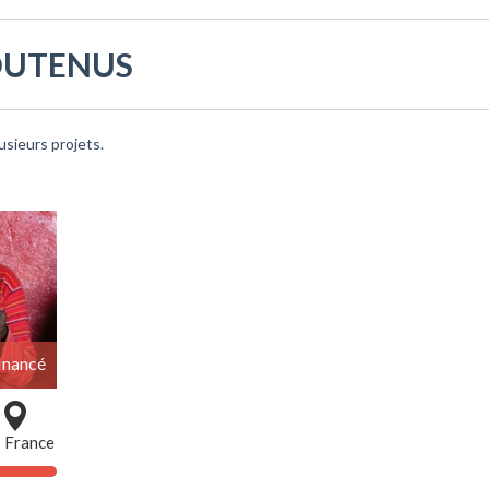
OUTENUS
usieurs projets.
inancé
France