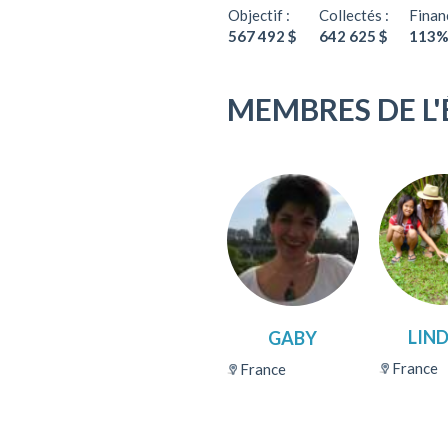
Objectif :
Collectés :
Financ
567 492 $
642 625 $
113
MEMBRES DE L'
LIN
GABY
France
France