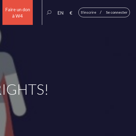
Faire un don
/
EN
€
S'inscrire
Se connecter
à W4
RIGHTS!