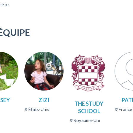
é à :
%
ÉQUIPE
DSEY
ZIZI
PAT
THE STUDY
États-Unis
France
SCHOOL
Royaume-Uni