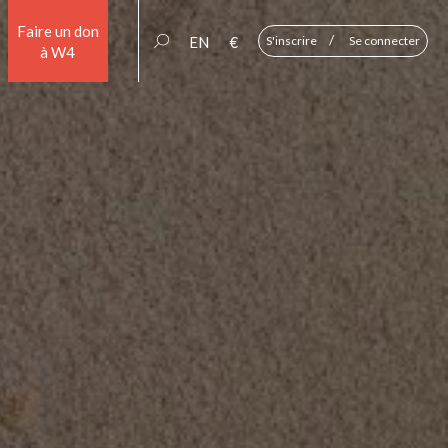
Faire un don
/
EN
€
S'inscrire
Se connecter
à W4