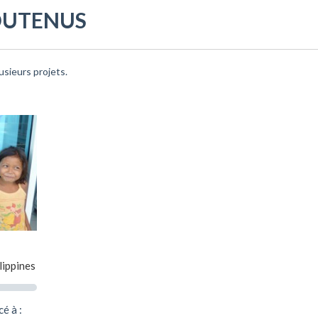
OUTENUS
usieurs projets.
lippines
é à :