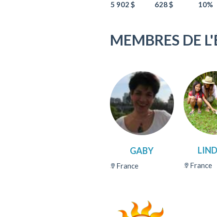
5 902 $
628 $
10%
MEMBRES DE L'
LIN
GABY
France
France