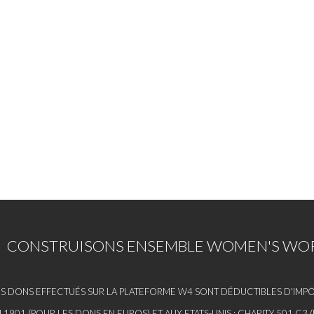
CONSTRUISONS ENSEMBLE WOMEN'S WOR
S DONS EFFECTUÉS SUR LA PLATEFORME W4 SONT DÉDUCTIBLES D'IMPÔT
I 1901 (POUR LES DONS EN EUROS) ET AUX ETATS-UNIS : CHARITY 501 C3