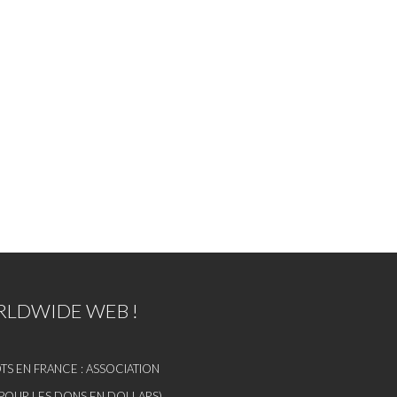
LDWIDE WEB !
S EN FRANCE : ASSOCIATION
 (POUR LES DONS EN DOLLARS)