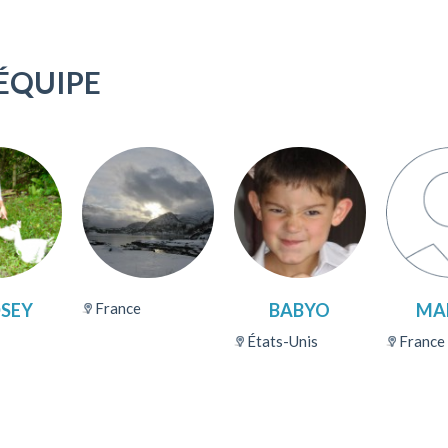
ÉQUIPE
DSEY
France
BABYO
MA
États-Unis
France