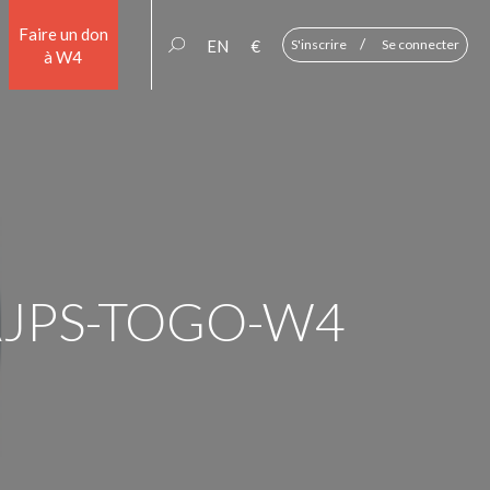
Faire un don
/
EN
€
S'inscrire
Se connecter
à W4
JPS-TOGO-W4