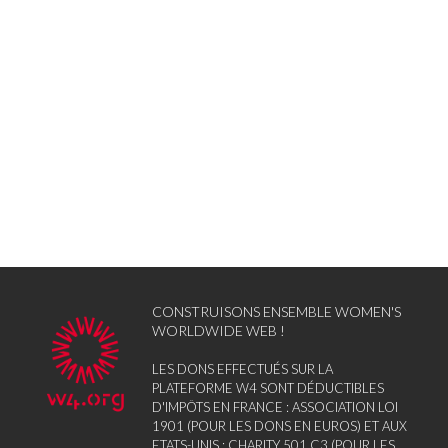
CONSTRUISONS ENSEMBLE WOMEN'S
WORLDWIDE WEB !
LES DONS EFFECTUÉS SUR LA
PLATEFORME W4 SONT DÉDUCTIBLES
D'IMPÔTS EN FRANCE : ASSOCIATION LOI
1901 (POUR LES DONS EN EUROS) ET AUX
ETATS-UNIS : CHARITY 501 C3 (POUR LES