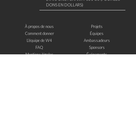
DONS EN DOLLARS)
À propos de nous
Projets
Comment donner
Équipes
L’équipe de W4
Ambassadeurs
FAQ
Sponsors
Mentions légales
Événements
Contact
W4 dans la presse
WOWWIRE
Éducation
Microfinance
Nouvelles technologies
e-Mentoring
S'inscrire à la newsletter
J'ai lu et j'accepte
les mentions legales