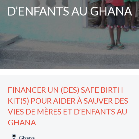
D’ENFANTS AU GHANA
FINANCER UN (DES) SAFE BIRTH
KIT(S) POUR AIDER À SAUVER DES
VIES DE MÈRES ET D’ENFANTS AU
GHANA
Ghana