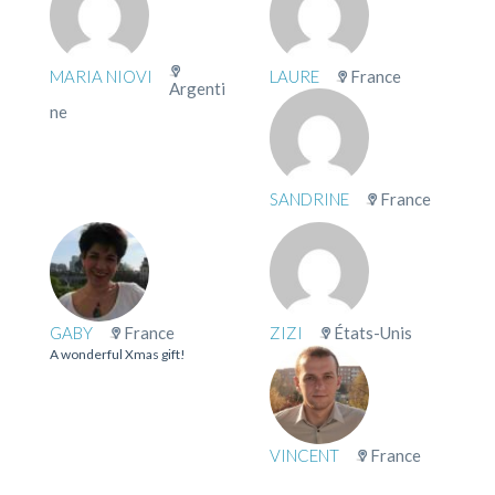
MARIA NIOVI
LAURE
France
Argenti
ne
SANDRINE
France
GABY
France
ZIZI
États-Unis
A wonderful Xmas gift!
VINCENT
France