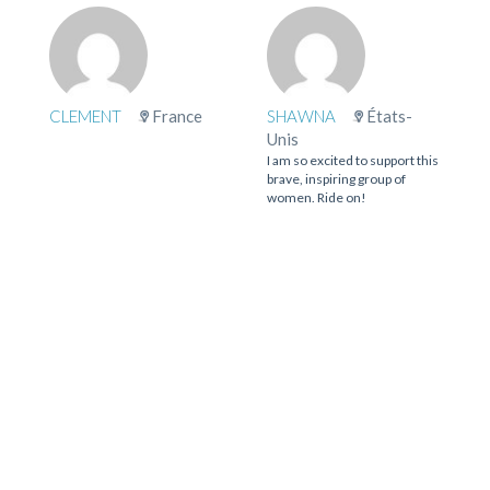
CLEMENT
France
SHAWNA
États-
Unis
I am so excited to support this
brave, inspiring group of
women. Ride on!