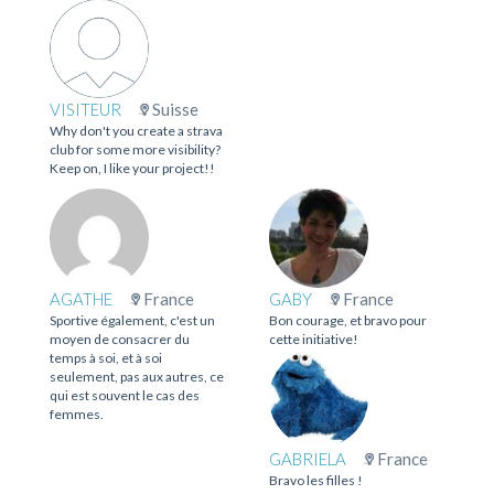
VISITEUR
Suisse
Why don't you create a strava
club for some more visibility?
Keep on, I like your project!!
AGATHE
France
GABY
France
Sportive également, c'est un
Bon courage, et bravo pour
moyen de consacrer du
cette initiative!
temps à soi, et à soi
seulement, pas aux autres, ce
qui est souvent le cas des
femmes.
GABRIELA
France
Bravo les filles !