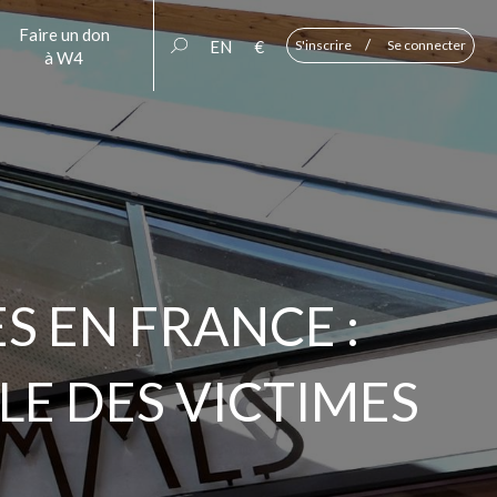
Faire un don
/
EN
€
S'inscrire
Se connecter
à W4
S EN FRANCE :
LE DES VICTIMES