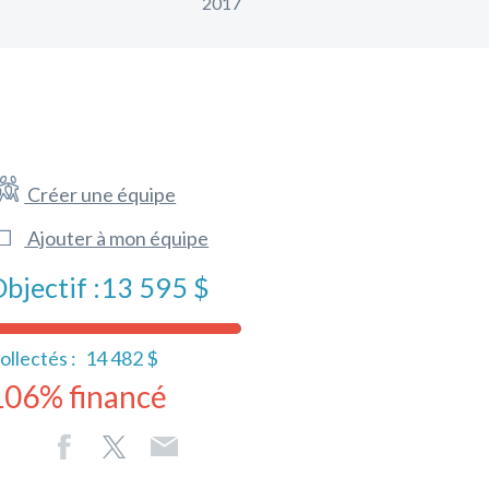
2017
Créer une équipe
Ajouter à mon équipe
bjectif :
13 595 $
ollectés :
14 482 $
106% financé