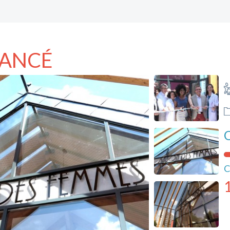
NANCÉ
O
C