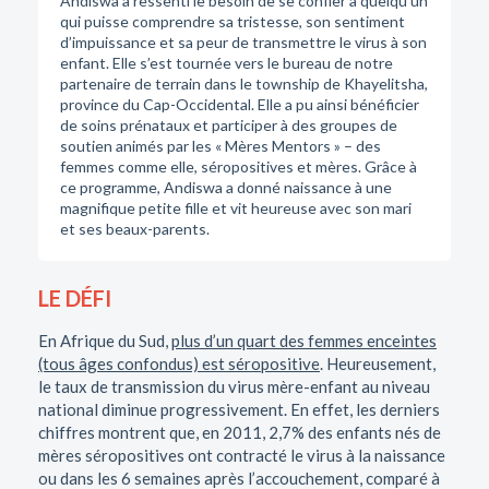
Andiswa a ressenti le besoin de se confier à quelqu’un
qui puisse comprendre sa tristesse, son sentiment
d’impuissance et sa peur de transmettre le virus à son
enfant. Elle s’est tournée vers le bureau de notre
partenaire de terrain dans le township de Khayelitsha,
province du Cap-Occidental. Elle a pu ainsi bénéficier
de soins prénataux et participer à des groupes de
soutien animés par les « Mères Mentors » – des
femmes comme elle, séropositives et mères. Grâce à
ce programme, Andiswa a donné naissance à une
magnifique petite fille et vit heureuse avec son mari
et ses beaux-parents.
LE DÉFI
En Afrique du Sud,
plus d’un quart des femmes enceintes
(tous âges confondus) est séropositive
. Heureusement,
le taux de transmission du virus mère-enfant au niveau
national diminue progressivement. En effet, les derniers
chiffres montrent que, en 2011, 2,7% des enfants nés de
mères séropositives ont contracté le virus à la naissance
ou dans les 6 semaines après l’accouchement, comparé à