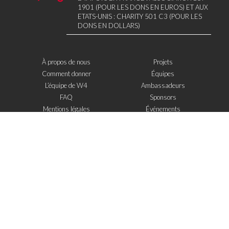
1901 (POUR LES DONS EN EUROS) ET AUX
ETATS-UNIS : CHARITY 501 C3 (POUR LES
DONS EN DOLLARS)
À propos de nous
Projets
Comment donner
Équipes
L’équipe de W4
Ambassadeurs
FAQ
Sponsors
Mentions légales
Événements
Contact
W4 dans la presse
WOWWIRE
Éducation
Microfinance
Nouvelles technologies
e-Mentoring
S'inscrire à la newsletter