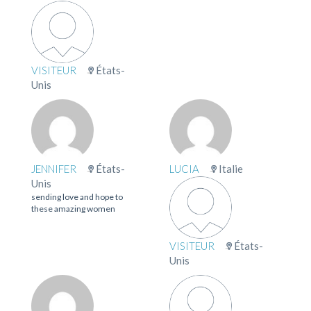
VISITEUR
États-
Unis
JENNIFER
États-
LUCIA
Italie
Unis
sending love and hope to
these amazing women
VISITEUR
États-
Unis