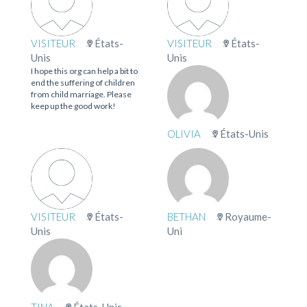
VISITEUR
États-
VISITEUR
États-
Unis
Unis
I hope this org can help a bit to
end the suffering of children
from child marriage. Please
keep up the good work!
OLIVIA
États-Unis
VISITEUR
États-
BETHAN
Royaume-
Unis
Uni