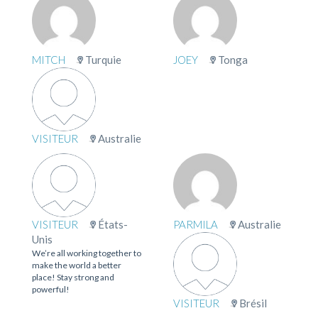
MITCH
Turquie
JOEY
Tonga
VISITEUR
Australie
VISITEUR
États-
PARMILA
Australie
Unis
We’re all working together to
make the world a better
place! Stay strong and
powerful!
VISITEUR
Brésil