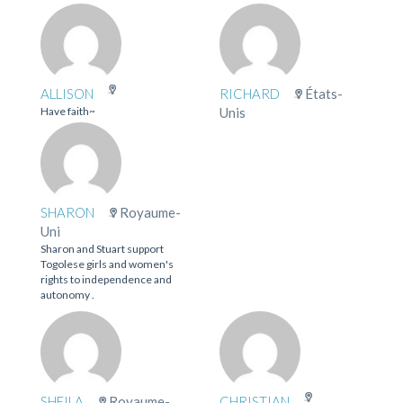
ALLISON
RICHARD
États-
Have faith~
Unis
SHARON
Royaume-
Uni
Sharon and Stuart support
Togolese girls and women's
rights to independence and
autonomy .
SHEILA
Royaume-
CHRISTIAN