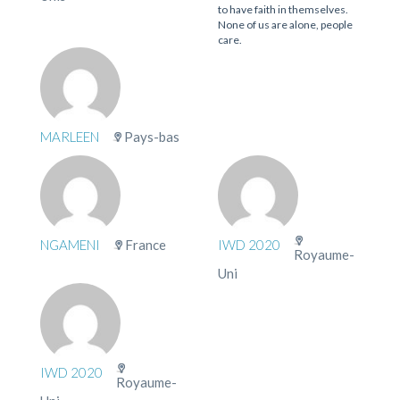
to have faith in themselves.
None of us are alone, people
care.
MARLEEN
Pays-bas
NGAMENI
France
IWD 2020
Royaume-
Uni
IWD 2020
Royaume-