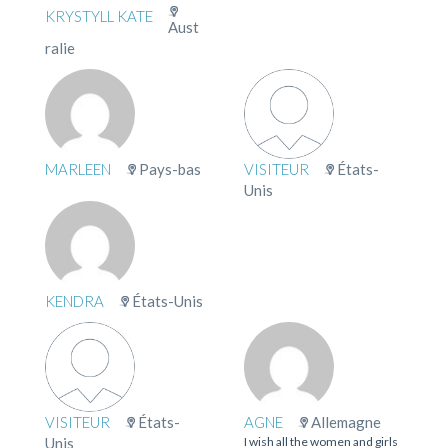
KRYSTYLL KATE
Aust
ralie
MARLEEN
Pays-bas
VISITEUR
États-
Unis
KENDRA
États-Unis
VISITEUR
États-
AGNE
Allemagne
Unis
I wish all the women and girls