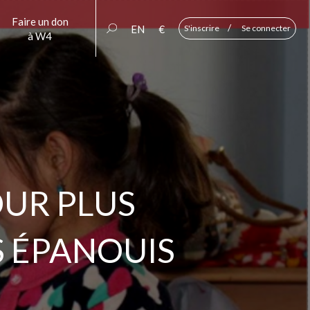
Faire un don
/
EN
€
S'inscrire
Se connecter
à W4
OUR PLUS
S ÉPANOUIS