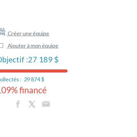
Créer une équipe
Ajouter à mon équipe
bjectif :
27 189 $
ollectés :
29 874 $
109% financé