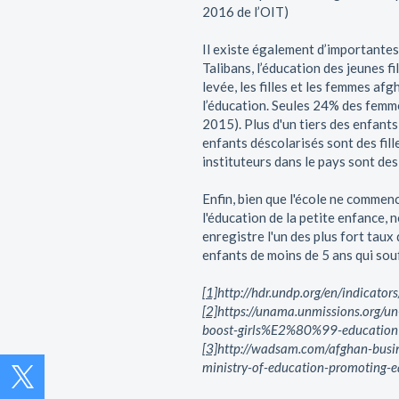
2016 de l’OIT)
Il existe également d’importantes
Talibans, l’éducation des jeunes fi
levée, les filles et les femmes a
l’éducation. Seules 24% des femm
2015). Plus d'un tiers des enfants
enfants déscolarisés sont des fill
instituteurs dans le pays sont de
Enfin, bien que l'école ne commenc
l'éducation de la petite enfance,
enregistre l'un des plus fort tau
enfants de moins de 5 ans qui sou
[1]
http://hdr.undp.org/en/indicato
[2]
https://unama.unmissions.org/un
boost-girls%E2%80%99-education
[3]
http://wadsam.com/afghan-busi
ministry-of-education-promoting-e