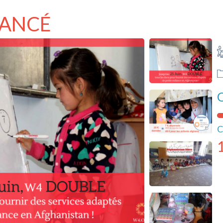
NANCÉ
O
C