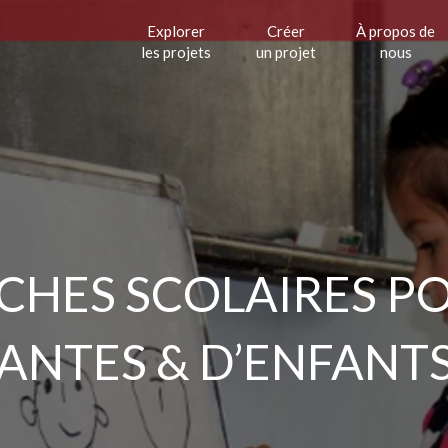
Explorer
Créer
À propos de
les projets
un projet
nous
CHES SCOLAIRES P
ANTES & D’ENFANT