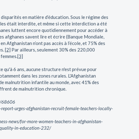
 disparités en matière d’éducation. Sous le régime des
lles était interdite, et même si cette interdiction a été
fghanes luttent encore quotidiennement pour accéder à
es afghanes savent lire et écrire (Banque Mondiale,
 en Afghanistan n’ont pas accès à l’école, et 75% des
es.
[2]
Par ailleurs, seulement 30% des 220,000
s femmes.
[3]
e qu'à 6 ans, aucune structure n'est prévue pour
 notamment dans les zones rurales. L'Afghanistan
x de malnutrition infantile au monde, avec 41% des
ffrent de malnutrition chronique.
rs/68606
-report-urges-afghanistan-recruit-female-teachers-locally-
ness-news/for-more-women-teachers-in-afghanistan-
quality-in-education-232/