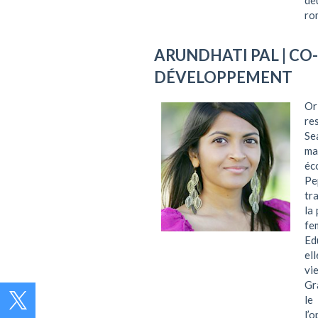
de
ro
ARUNDHATI PAL
| CO
DÉVELOPPEMENT
Or
re
Se
ma
éc
Pe
tr
la
fe
Ed
el
vi
Gr
le
l’