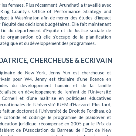
r les femmes. Plus récemment, Arundhati a travaillé avec
 King County’s Office of Performance, Strategy and
dget à Washington afin de mener des études d’impact
r l’équité des décisions budgétaires. Elle fait maintenant
rtie du département d’Equité et de Justice sociale de
tte organisation où elle s’occupe de la planification
ratégique et du développement des programmes.
DATRICE, CHERCHEUSE & ECRIVAIN
iginaire de New York, Jenny Yun est chercheuse et
rivain pour W4. Jenny est titulaire d’une licence en
udes du développement humain et de la famille
écialisée en développement de l’enfant de l’Université
 Cornell et d’une maîtrise en politiques éducatives
ternationales de l’Université IUFM d’Harvard. Plus tard,
le fait un doctorat à l’Université de Droit de Fordham, où
le cofonde et codirige le programme de plaidoyer et
éducation juridique, récompensé en 2005 par le Prix du
ésident de l’Association du Barreau de l’Etat de New