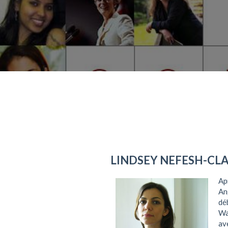
LINDSEY NEFESH-CL
Ap
An
dé
Wa
av