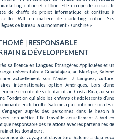
 marketing online et offline. Elle occupe désormais le
ste de cheffe de projet informatique et continue à
nseiller W4 en matière de marketing online. Ses
llègues de bureau la surnomment « sunshine ».
RTHOMÉ
| RESPONSABLE
RRAIN & DÉVELOPPEMENT
rès sa licence en Langues Étrangères Appliquées et un
hange universitaire à Guadalajara, au Mexique, Salomé
rmine actuellement son Master 2 Langues, culture,
faires internationales option Amériques. Lors d’une
périence récente de volontariat au Costa Rica, au sein
une Fondation qui aide les enfants et adolescents d’une
mmunauté en difficulté, Salomé a pu confirmer son désir
 s’engager auprès des personnes dans le besoin à
avers son métier. Elle travaille actuellement à W4 en
nt que responsable des relations avec les partenaires de
rrain et les donateurs.
ssionnée de voyage et d’aventure, Salomé a déjà vécu