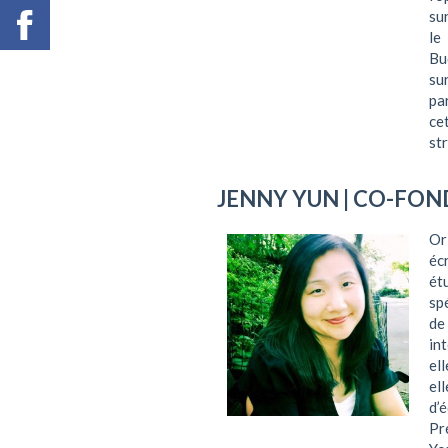
su
le
Bu
su
pa
ce
st
JENNY YUN
| CO-FON
Or
éc
ét
sp
de
in
el
el
d’
Pr