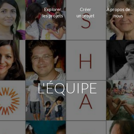
Explorer
Créer
À propos de
les projets
un projet
nous
L'ÉQUIPE