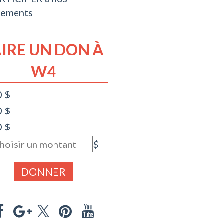
nements
AIRE UN DON À
W4
0 $
0 $
0 $
$
DONNER