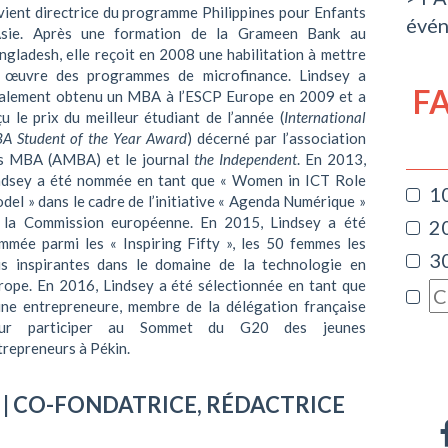
vient directrice du programme Philippines pour Enfants
évé
Asie. Après une formation de la Grameen Bank au
ngladesh, elle reçoit en 2008 une habilitation à mettre
 œuvre des programmes de microfinance. Lindsey a
F
alement obtenu un MBA à l’ESCP Europe en 2009 et a
çu le prix du meilleur étudiant de l’année (
International
A Student of the Year Award
) décerné par l’association
s MBA (AMBA) et le journal
the Independent
. En 2013,
ndsey a été nommée en tant que « Women in ICT Role
1
del » dans le cadre de l’initiative « Agenda Numérique »
 la Commission européenne. En 2015, Lindsey a été
2
mmée parmi les « Inspiring Fifty », les 50 femmes les
3
us inspirantes dans le domaine de la technologie en
rope. En 2016, Lindsey a été sélectionnée en tant que
une entrepreneure, membre de la délégation française
ur participer au Sommet du G20 des jeunes
trepreneurs à Pékin.
H
| CO-FONDATRICE, RÉDACTRICE