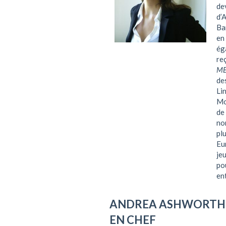
de
d’
Ba
en
ég
re
MB
de
Li
Mo
de
no
pl
Eu
je
po
en
ANDREA ASHWORT
EN CHEF