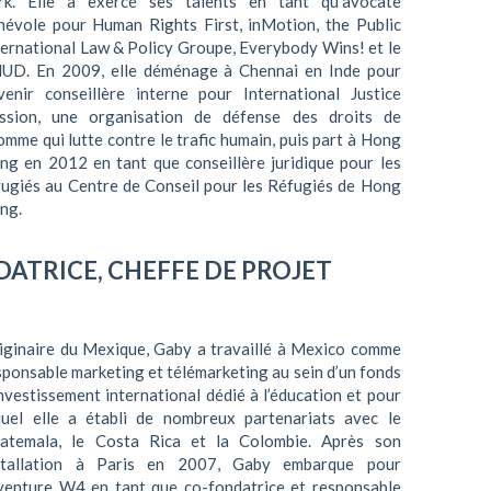
rk. Elle a exercé ses talents en tant qu’avocate
névole pour Human Rights First, inMotion, the Public
ternational Law & Policy Groupe, Everybody Wins! et le
UD. En 2009, elle déménage à Chennai en Inde pour
venir conseillère interne pour International Justice
ssion, une organisation de défense des droits de
homme qui lutte contre le trafic humain, puis part à Hong
ng en 2012 en tant que conseillère juridique pour les
fugiés au Centre de Conseil pour les Réfugiés de Hong
ng.
DATRICE, CHEFFE DE PROJET
iginaire du Mexique, Gaby a travaillé à Mexico comme
sponsable marketing et télémarketing au sein d’un fonds
investissement international dédié à l’éducation et pour
quel elle a établi de nombreux partenariats avec le
atemala, le Costa Rica et la Colombie. Après son
stallation à Paris en 2007, Gaby embarque pour
aventure W4 en tant que co-fondatrice et responsable