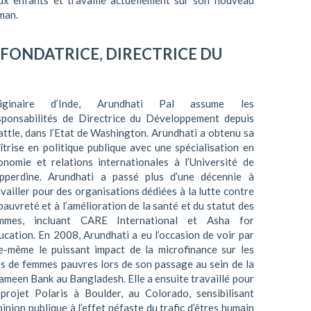
ux enfants et travaille actuellement sur son nouveau
man.
-FONDATRICE, DIRECTRICE DU
iginaire d’Inde, Arundhati Pal assume les
sponsabilités de Directrice du Développement depuis
attle, dans l’Etat de Washington. Arundhati a obtenu sa
îtrise en politique publique avec une spécialisation en
onomie et relations internationales à l’Université de
pperdine. Arundhati a passé plus d’une décennie à
availler pour des organisations dédiées à la lutte contre
 pauvreté et à l’amélioration de la santé et du statut des
mmes, incluant CARE International et Asha for
ucation. En 2008, Arundhati a eu l’occasion de voir par
le-même le puissant impact de la microfinance sur les
es de femmes pauvres lors de son passage au sein de la
ameen Bank au Bangladesh. Elle a ensuite travaillé pour
 projet Polaris à Boulder, au Colorado, sensibilisant
opinion publique à l’effet néfaste du trafic d’êtres humain