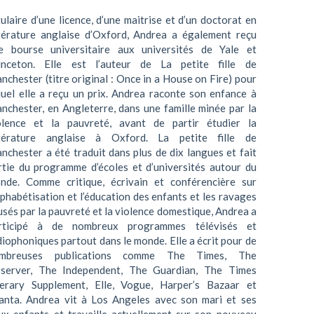
tulaire d’une licence, d’une maitrise et d’un doctorat en
ttérature anglaise d’Oxford, Andrea a également reçu
e bourse universitaire aux universités de Yale et
inceton. Elle est l’auteur de La petite fille de
nchester (titre original : Once in a House on Fire) pour
quel elle a reçu un prix. Andrea raconte son enfance à
nchester, en Angleterre, dans une famille minée par la
olence et la pauvreté, avant de partir étudier la
ttérature anglaise à Oxford. La petite fille de
nchester a été traduit dans plus de dix langues et fait
rtie du programme d’écoles et d’universités autour du
nde. Comme critique, écrivain et conférencière sur
alphabétisation et l’éducation des enfants et les ravages
usés par la pauvreté et la violence domestique, Andrea a
rticipé à de nombreux programmes télévisés et
diophoniques partout dans le monde. Elle a écrit pour de
mbreuses publications comme The Times, The
server, The Independent, The Guardian, The Times
terary Supplement, Elle, Vogue, Harper’s Bazaar et
anta. Andrea vit à Los Angeles avec son mari et ses