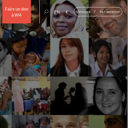
Faire un don
/
EN
€
S'inscrire
Se connecter
à W4