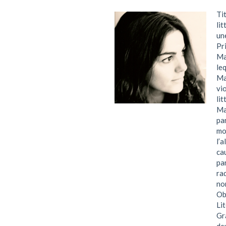
Ti
li
un
Pr
Ma
le
Ma
vi
li
Ma
pa
mo
l’
ca
pa
ra
no
Ob
Li
Gr