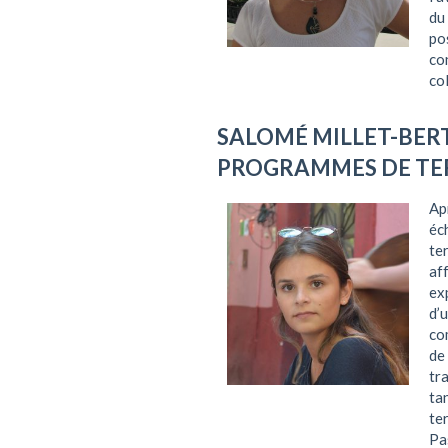
du
po
co
co
SALOMÉ MILLET-BE
PROGRAMMES DE TE
Ap
éc
te
af
ex
d’
co
de
tr
ta
te
Pa