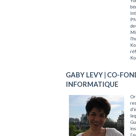
Yo
bé
In
PN
de
Mi
l’
Ko
ré
Ko
GABY LEVY
| CO-FON
INFORMATIQUE
Or
re
d’
le
Gu
in
l’