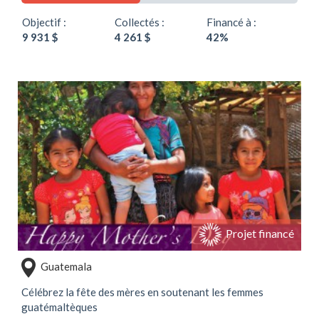
Objectif :
Collectés :
Financé à :
9 931 $
4 261 $
42%
Soutenir ce projet
Projet financé
Guatemala
Célébrez la fête des mères en soutenant les femmes
guatémaltèques