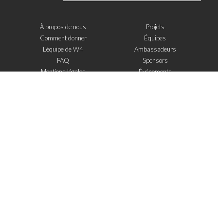
À propos de nous
Projets
Comment donner
Équipes
L’équipe de W4
Ambassadeurs
FAQ
Sponsors
Mentions légales
Événements
Contact
W4 dans la presse
WOWWIRE
Éducation
Microfinance
Nouvelles technologies
e-Mentoring
S'inscrire à la newsletter
J'ai lu et j'accepte
les mentions legales