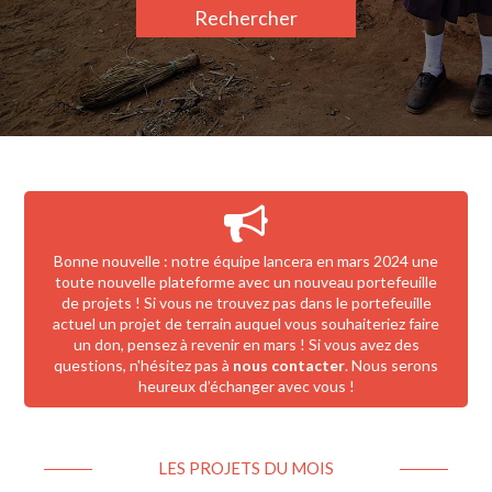
Rechercher
Bonne nouvelle : notre équipe lancera en mars 2024 une
toute nouvelle plateforme avec un nouveau portefeuille
de projets ! Si vous ne trouvez pas dans le portefeuille
actuel un projet de terrain auquel vous souhaiteriez faire
un don, pensez à revenir en mars ! Si vous avez des
questions, n'hésitez pas à
nous contacter
. Nous serons
heureux d’échanger avec vous !
LES PROJETS DU MOIS