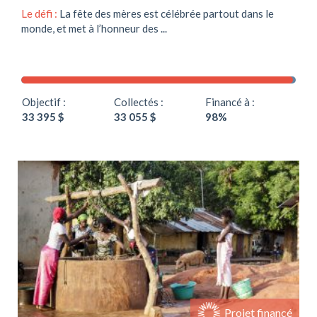
Le défi :
La fête des mères est célébrée partout dans le
monde, et met à l’honneur des ...
Objectif :
Collectés :
Financé à :
33 395 $
33 055 $
98%
Soutenir ce projet
Projet financé