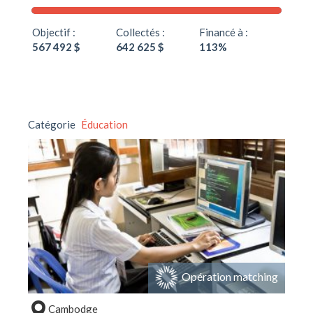
Objectif :
Collectés :
Financé à :
567 492 $
642 625 $
113%
Catégorie
Éducation
Opération matching
Cambodge