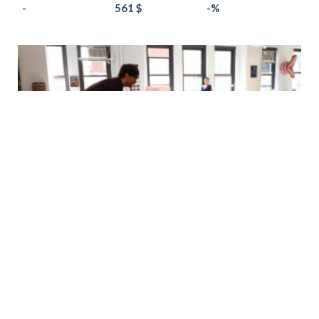
-
561 $
-%
Soutenir ce projet
Projet financé
États-Unis
Financer des cours de musique pour les filles défavorisées
des écoles new-yorkaises
Le défi :
L’enseignement des arts offre aux filles en
difficultés un des meilleurs tremplins vers le succès ...