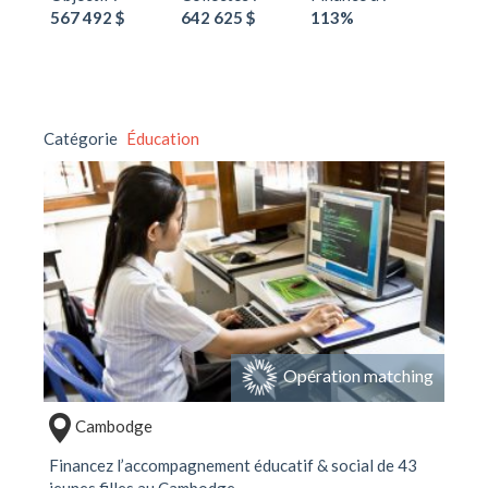
567 492 $
642 625 $
113%
Catégorie
Éducation
Opération matching
Cambodge
Financez l’accompagnement éducatif & social de 43
jeunes filles au Cambodge