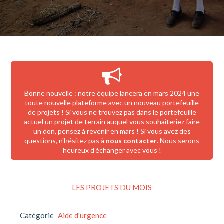
Bonne nouvelle : notre équipe lancera en mars 2024 une
toute nouvelle plateforme avec un nouveau portefeuille
de projets ! Si vous ne trouvez pas dans le portefeuille
actuel un projet de terrain auquel vous souhaiteriez faire
un don, pensez à revenir en mars ! Si vous avez des
questions, n'hésitez pas à
nous contacter
. Nous serons
heureux d’échanger avec vous !
LES PROJETS DU MOIS
Catégorie
Aide d'urgence