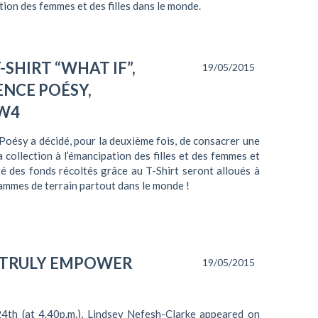
tion des femmes et des filles dans le monde.
SHIRT “WHAT IF”,
19/05/2015
NCE POÉSY,
 W4
oésy a décidé, pour la deuxième fois, de consacrer une
a collection à l’émancipation des filles et des femmes et
ité des fonds récoltés grâce au T-Shirt seront alloués à
mmes de terrain partout dans le monde !
 TRULY EMPOWER
19/05/2015
24th (at 4.40p.m.), Lindsey Nefesh-Clarke appeared on