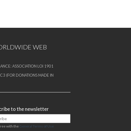
WORLDWIDE WEB
ANCE: ASSOCIATION LOI 1901
1 C3 (FOR DONATIONS MADE IN
ribe to the newsletter
gree with the
General Terms of Use