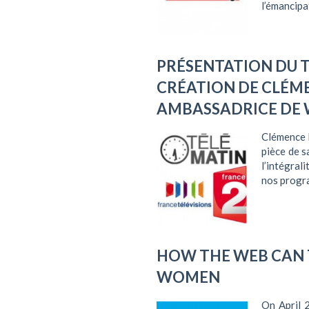
l’émancipa
PRÉSENTATION DU T-
CRÉATION DE CLÉME
AMBASSADRICE DE
Clémence P
pièce de s
l’intégral
nos progra
HOW THE WEB CAN
WOMEN
On April 