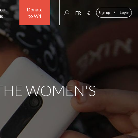
out
Donate
/
FR
€
Sign up
Log in
us
to W4
 THE WOMEN'S