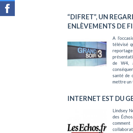
“DIFRET”, UN REGAR
ENLÈVEMENTS DE FI
A l’occas
télévisé 
reportag
présentati
de W4, a
conséquen
santé de c
mettre un 
INTERNET EST DU G
Lindsey Ne
des Échos
comment 
collabora