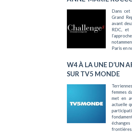
Dans cet 
Grand Re
avant deu
RDC, et s
l’approch
notamment 
Paris en 
W4 À LA UNE D’UN A
SUR TV5 MONDE
Terrienne
femmes da
met en av
actuelle q
participa
fondamenta
échanges
frontières