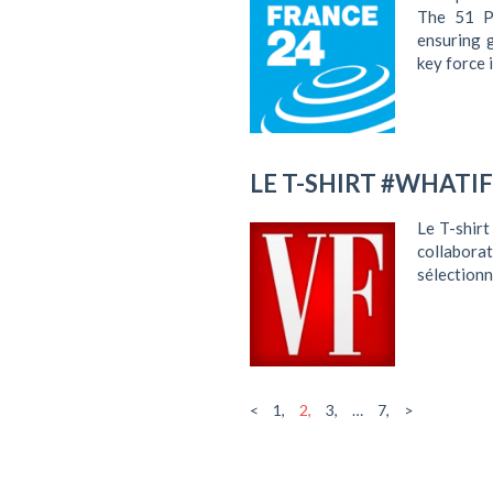
The 51 Pe
ensuring g
key force 
LE T-SHIRT #WHATI
Le T-shir
collabor
sélectionn
<
1,
2,
3,
…
7,
>