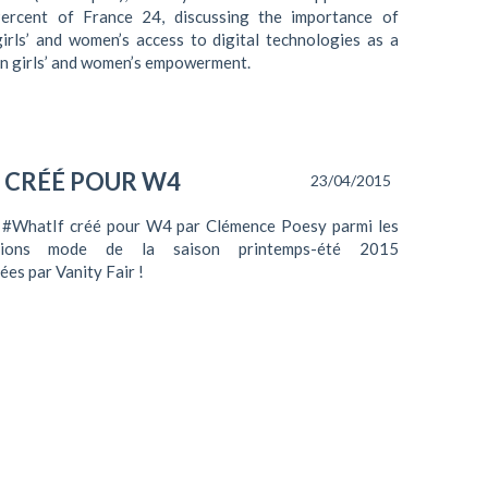
rcent of France 24, discussing the importance of
irls’ and women’s access to digital technologies as a
in girls’ and women’s empowerment.
F CRÉÉ POUR W4
23/04/2015
t #WhatIf créé pour W4 par Clémence Poesy parmi les
ations mode de la saison printemps-été 2015
ées par Vanity Fair !