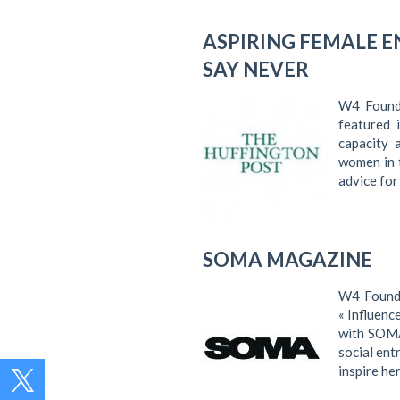
ASPIRING FEMALE 
SAY NEVER
W4 Founde
featured 
capacity 
women in t
advice for
SOMA MAGAZINE
W4 Founde
« Influenc
with SOMA
social en
inspire her