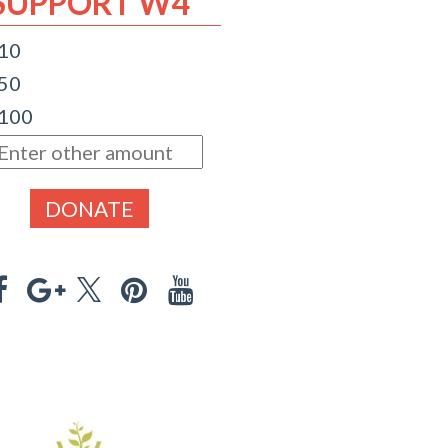
SUPPORT W4
 10
 50
 100
DONATE