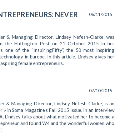
ENTREPRENEURS: NEVER
06/11/2015
r & Managing Director, Lindsey Nefesh-Clarke, was
in the Huffington Post on 21 October 2015 in her
as one of the “InspiringFifty”, the 50 most inspiring
echnology in Europe. In this article, Lindsey gives her
 aspiring female entrepreneurs.
07/10/2015
r & Managing Director, Lindsey Nefesh-Clarke, is an
er » in Soma Magazine’s Fall 2015 Issue. In an interview
, Lindsey talks about what motivated her to become a
trepreneur and found W4 and the wonderful women who
!