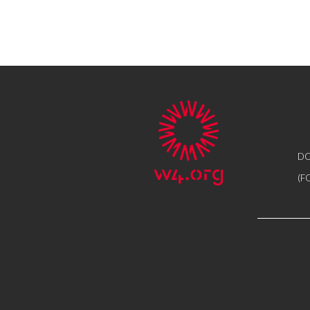
DO
(F