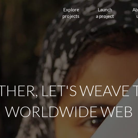
Explore
Launch
Ab
projects
a project
ETHER, LET'S WEAVE
WORLDWIDE WEB