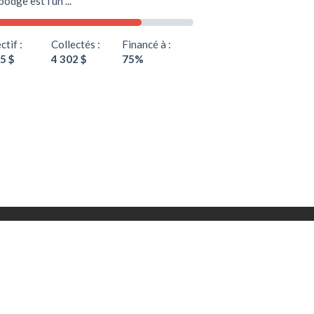
odge est l'un ...
ctif :
Collectés :
Financé à :
5 $
4 302 $
75%
LDWIDE WEB !
S EN FRANCE : ASSOCIATION