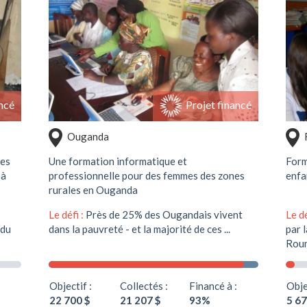
Soutenir ce projet
ncé
Projet financé
Ouganda
nes
Une formation informatique et
Form
 à
professionnelle pour des femmes des zones
enfa
rurales en Ouganda
Le défi :
Près de 25% des Ougandais vivent
Le dé
 du
dans la pauvreté - et la majorité de ces ...
par l
Roum
Objectif :
Collectés :
Financé à :
Obje
22 700 $
21 207 $
93%
5 67