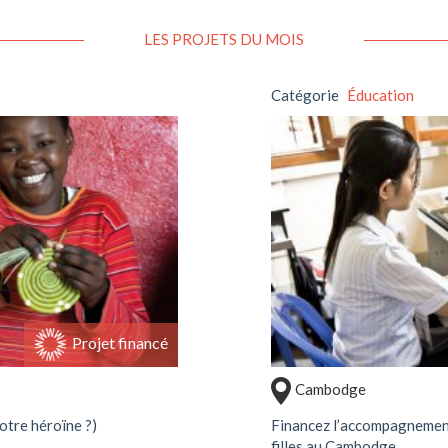
LES PROJETS DU MOIS
Catégorie
Éducation
projet
Sou
Projet financé
Cambodge
otre héroïne ?)
Financez l’accompagnement
filles au Cambodge