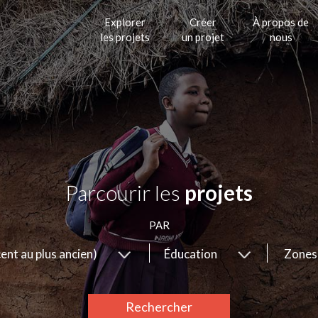
Explorer
Créer
À propos de
les projets
un projet
nous
Parcourir les
projets
PAR
cent au plus ancien)
Éducation
Zones
Rechercher