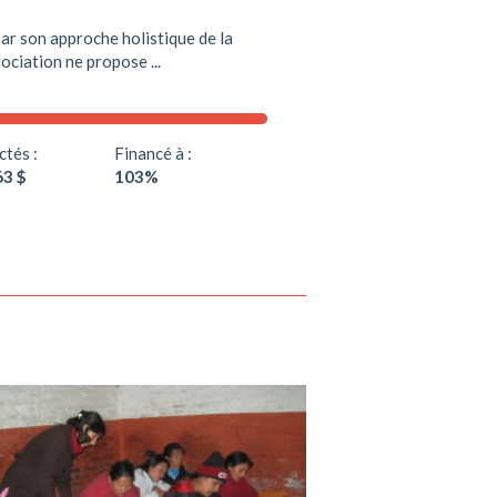
r son approche holistique de la
ociation ne propose ...
ctés :
Financé à :
63 $
103%
Soutenir ce projet