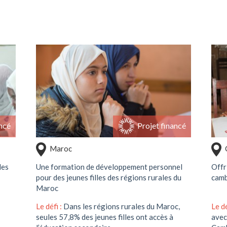
Soutenir ce projet
ncé
Projet financé
Maroc
des
Une formation de développement personnel
Offr
pour des jeunes filles des régions rurales du
camb
Maroc
Le défi :
Dans les régions rurales du Maroc,
Le dé
seules 57,8% des jeunes filles ont accès à
avec