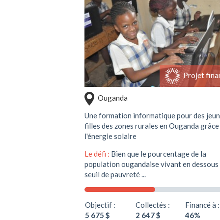
Soutenir ce projet
Projet fina
Ouganda
Une formation informatique pour des jeu
filles des zones rurales en Ouganda grâce
l'énergie solaire
Le défi :
Bien que le pourcentage de la
population ougandaise vivant en dessous
seuil de pauvreté ...
Objectif :
Collectés :
Financé à :
5 675 $
2 647 $
46%