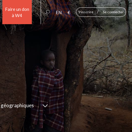
Faire un don
/
EN
€
S'inscrire
Se connecter
à W4
 géographiques