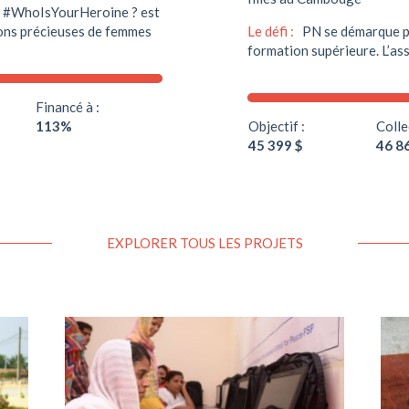
ne #WhoIsYourHeroine ? est
ions précieuses de femmes
Le défi :
PN se démarque pa
formation supérieure. L’ass
Financé à :
113%
Objectif :
Colle
45 399 $
46 8
EXPLORER TOUS LES PROJETS
Soutenir ce projet