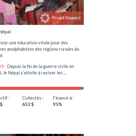
Projet financé
Népal
ncer une éducation vitale pour des
es analphabètes des régions rurales du
al
fi :
Depuis la fin de la guerre civile en
 le Népal s’attelle à raviver les ...
ctif :
Collectés :
Financé à :
 $
652 $
95%