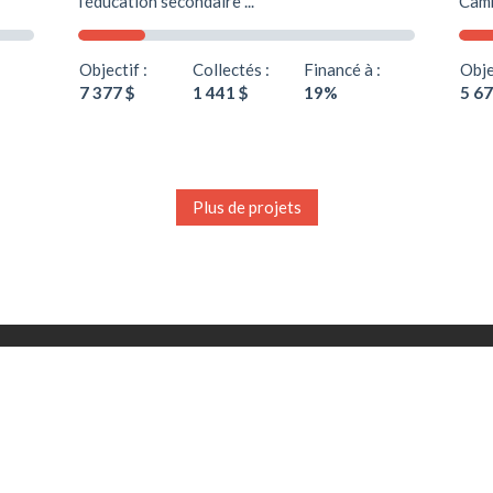
l’éducation secondaire ...
Camb
Objectif :
Collectés :
Financé à :
Obje
7 377 $
1 441 $
19%
5 67
Plus de projets
CONSTRUISONS ENSEMBLE WOMEN'S WOR
S DONS EFFECTUÉS SUR LA PLATEFORME W4 SONT DÉDUCTIBLES D'IMPÔT