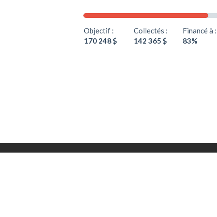
Objectif :
Collectés :
Financé à :
170 248 $
142 365 $
83%
LE