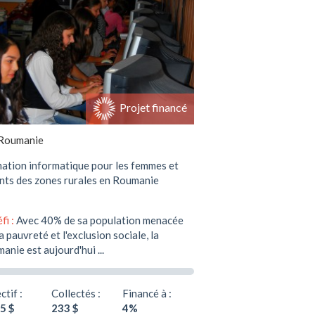
Soutenir ce projet
Projet financé
Roumanie
ation informatique pour les femmes et
nts des zones rurales en Roumanie
fi :
Avec 40% de sa population menacée
a pauvreté et l'exclusion sociale, la
anie est aujourd'hui ...
ctif :
Collectés :
Financé à :
5 $
233 $
4%