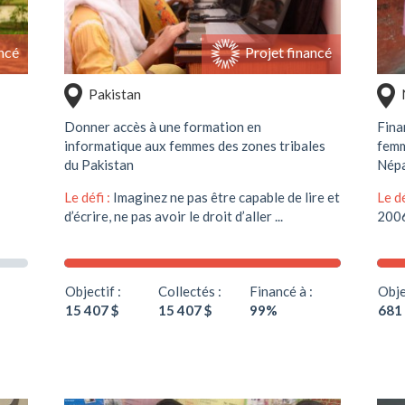
ncé
Projet financé
Pakistan
Donner accès à une formation en
Fina
informatique aux femmes des zones tribales
femm
du Pakistan
Nép
Le défi :
Imaginez ne pas être capable de lire et
Le dé
d’écrire, ne pas avoir le droit d’aller ...
2006,
Objectif :
Collectés :
Financé à :
Obje
15 407 $
15 407 $
99%
681